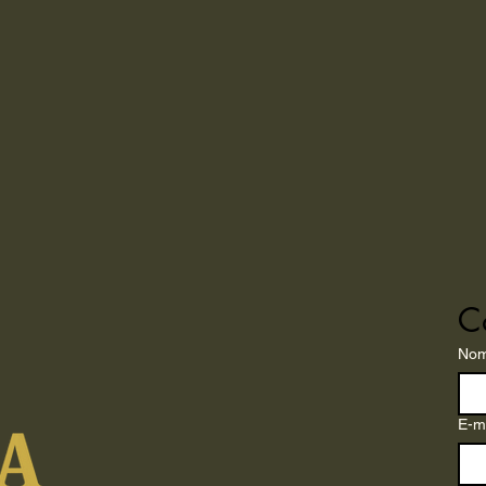
C
No
E-m