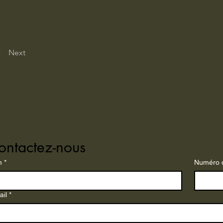
Next
ontactez-nous
m
*
Numéro 
ail
*