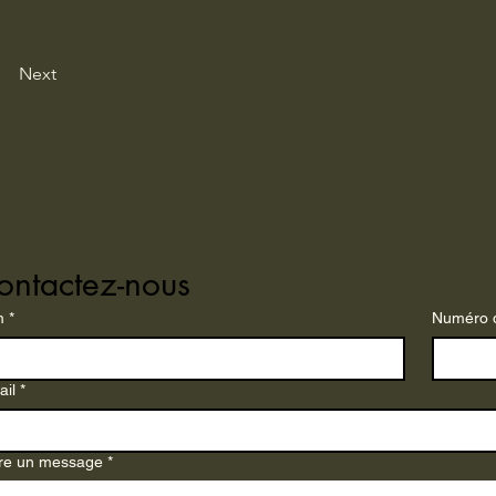
Next
ontactez-nous
m
*
Numéro 
ail
*
ire un message
*