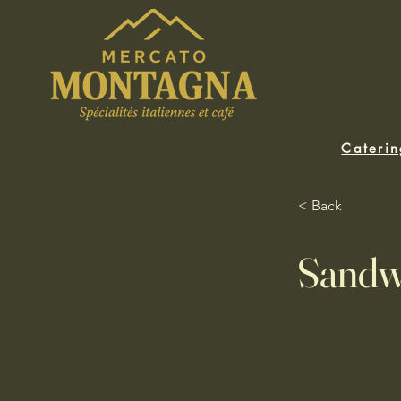
Cateri
< Back
Sandw