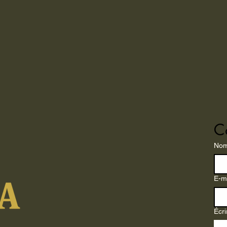
C
No
E-m
Écr