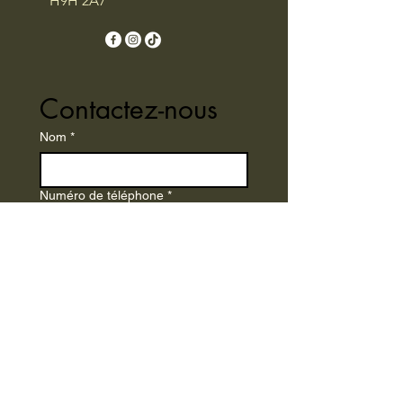
H9H 2A7
Contactez-nous
Nom
*
Numéro de téléphone
*
E-mail
*
Écrire un message
*