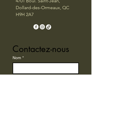
4701 Boul. Saint-Jean,
Dollard-des-Ormeaux, QC
H9H 2A7
Contactez-nous
Nom
*
Numéro de téléphone
*
E-mail
*
Écrire un message
*